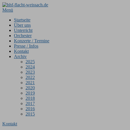
Zum
Inhalt
Menü
springen
Startseite
Über uns
Unterricht
Orchester
Konzerte / Termine
Presse / Infos
Kontakt
Archiv
2025
2024
2023
2022
2021
2020
2019
2018
2017
2016
2015
Kontakt