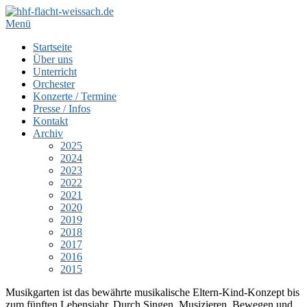
Zum
Inhalt
Menü
springen
Startseite
Über uns
Unterricht
Orchester
Konzerte / Termine
Presse / Infos
Kontakt
Archiv
2025
2024
2023
2022
2021
2020
2019
2018
2017
2016
2015
Musikgarten ist das bewährte musikalische Eltern-Kind-Konzept bis
zum fünften Lebensjahr. Durch Singen, Musizieren, Bewegen und